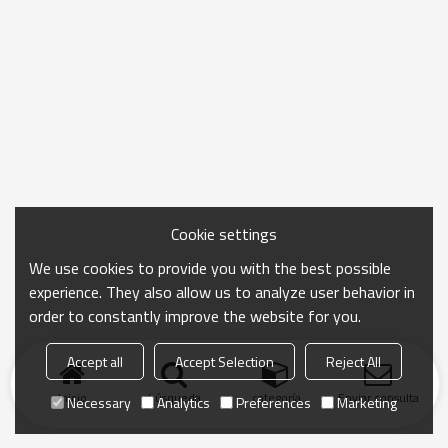
Cookie settings
We use cookies to provide you with the best possible
experience. They also allow us to analyze user behavior in
order to constantly improve the website for you.
Accept all
Accept Selection
Reject All
Inicio
búsqueda
categoría
Enviar consulta
Necessary
Analytics
Preferences
Marketing