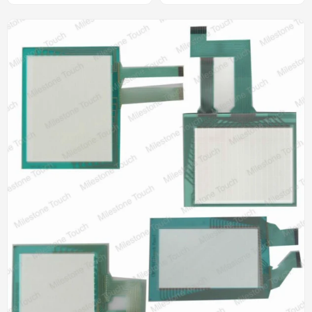
A1-D24 ST-32xx (3.8 del
fp3700-t41 fp-3710 ( 15"
tacto ")
)