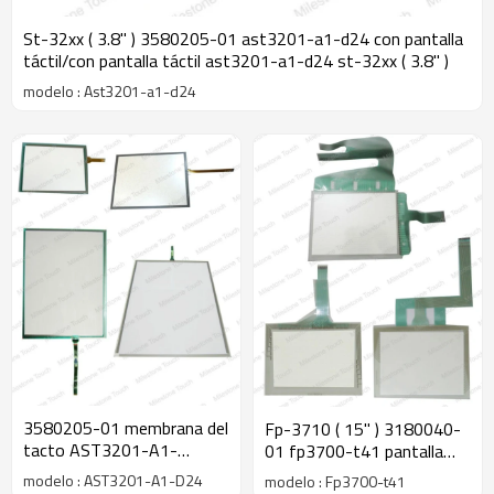
St-32xx ( 3.8" ) 3580205-01 ast3201-a1-d24 con pantalla
táctil/con pantalla táctil ast3201-a1-d24 st-32xx ( 3.8" )
modelo : Ast3201-a1-d24
3580205-01 membrana del
Fp-3710 ( 15" ) 3180040-
tacto AST3201-A1-
01 fp3700-t41 pantalla
D24/membrana AST3201-
táctil/pantalla táctil
modelo : AST3201-A1-D24
modelo : Fp3700-t41