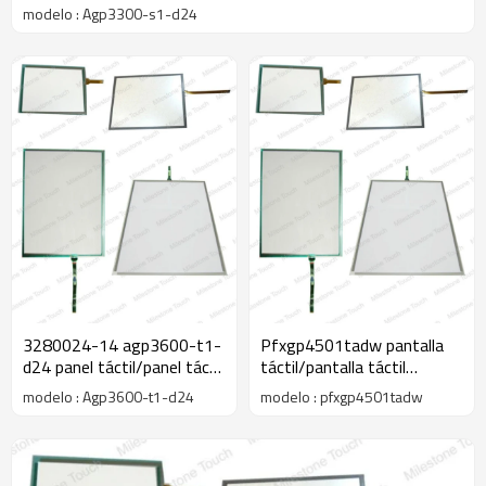
modelo : Agp3300-s1-d24
3280024-14 agp3600-t1-
Pfxgp4501tadw pantalla
d24 panel táctil/panel táctil
táctil/pantalla táctil
agp3600-t1-d24 gp-3600
pfxgp4501tadw gp-4000
modelo : Agp3600-t1-d24
modelo : pfxgp4501tadw
( 12.1" )
10.4 serie