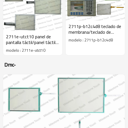
2711p-b12c4d8 teclado de
membrana/teclado de
2711e-utct10 panel de
membrana para 2711p-
modelo : 2711p-b12c4d8
pantalla táctil/panel táctil
b12c4d8
de pantalla para 2711e-
modelo : 2711e-utct10
utct10
Dmc-