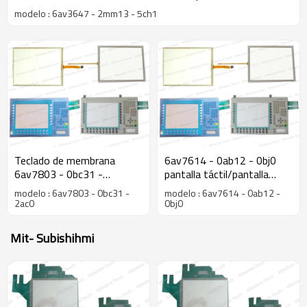
para op47
modelo : 6av3647 - 2mm13 - 5ch1
Teclado de membrana
6av7614 - 0ab12 - 0bj0
6av7803 - 0bc31 -
pantalla táctil/pantalla
2ac0/6av7803 - 0bc31 -
táctil 6av7614 - 0ab12 -
modelo : 6av7803 - 0bc31 -
modelo : 6av7614 - 0ab12 -
2ac0 teclado de membrana
0bj0 panel pc 670 15" táctil
2ac0
0bj0
del panel pc 677 15" clave
Mit- Subishihmi