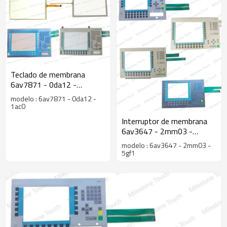
Teclado de membrana
6av7871 - 0da12 -
1ac0/6av7871 - 0da12 -
modelo : 6av7871 - 0da12 -
1ac0 teclado de membrana
1ac0
del panel pc677b 12" clave
Interruptor de membrana
6av3647 - 2mm03 -
5gf1/6av3647 - 2mm03 -
modelo : 6av3647 - 2mm03 -
5gf1 interruptor de
5gf1
membrana para op47