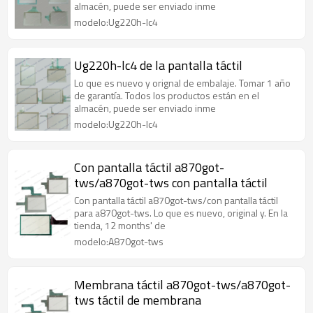
almacén, puede ser enviado inme
modelo:Ug220h-lc4
Ug220h-lc4 de la pantalla táctil
Lo que es nuevo y orignal de embalaje. Tomar 1 año
de garantía. Todos los productos están en el
almacén, puede ser enviado inme
modelo:Ug220h-lc4
Con pantalla táctil a870got-
tws/a870got-tws con pantalla táctil
Con pantalla táctil a870got-tws/con pantalla táctil
para a870got-tws. Lo que es nuevo, original y. En la
tienda, 12 months' de
modelo:A870got-tws
Membrana táctil a870got-tws/a870got-
tws táctil de membrana