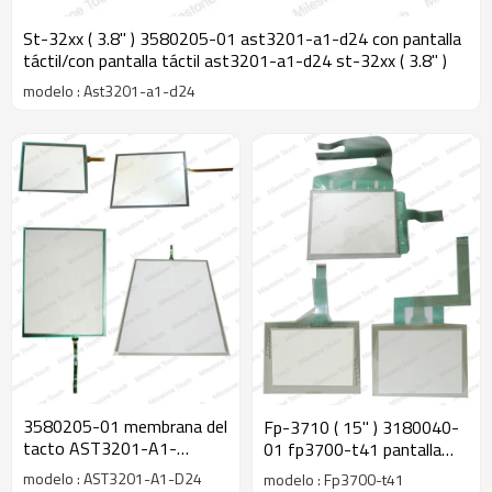
St-32xx ( 3.8" ) 3580205-01 ast3201-a1-d24 con pantalla
táctil/con pantalla táctil ast3201-a1-d24 st-32xx ( 3.8" )
modelo : Ast3201-a1-d24
3580205-01 membrana del
Fp-3710 ( 15" ) 3180040-
tacto AST3201-A1-
01 fp3700-t41 pantalla
D24/membrana AST3201-
táctil/pantalla táctil
modelo : AST3201-A1-D24
modelo : Fp3700-t41