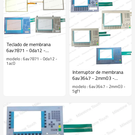
Teclado de membrana
6av7871 - 0da12 -
1ac0/6av7871 - 0da12 -
modelo : 6av7871 - 0da12 -
1ac0 teclado de membrana
1ac0
del panel pc677b 12" clave
Interruptor de membrana
6av3647 - 2mm03 -
5gf1/6av3647 - 2mm03 -
modelo : 6av3647 - 2mm03 -
5gf1 interruptor de
5gf1
membrana para op47