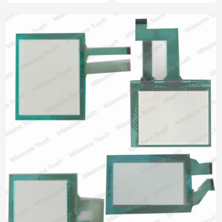
A1-D24 ST-32xx (3.8 del
fp3700-t41 fp-3710 ( 15"
tacto ")
)