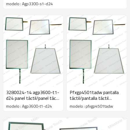
modelo : Agp3300-s1-d24
3280024-14 agp3600-t1-
Pfxgp4501tadw pantalla
d24 panel táctil/panel táctil
táctil/pantalla táctil
agp3600-t1-d24 gp-3600
pfxgp4501tadw gp-4000
modelo : Agp3600-t1-d24
modelo : pfxgp4501tadw
( 12.1" )
10.4 serie