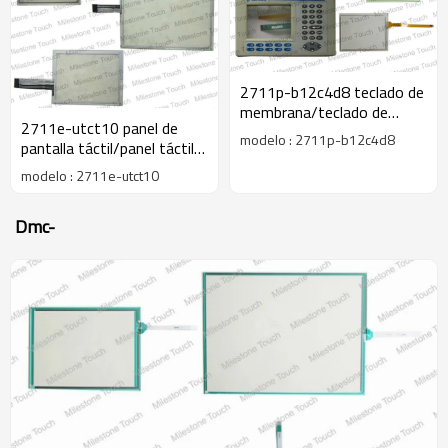
2711p-b12c4d8 teclado de
membrana/teclado de
2711e-utct10 panel de
membrana para 2711p-
modelo : 2711p-b12c4d8
pantalla táctil/panel táctil
b12c4d8
de pantalla para 2711e-
modelo : 2711e-utct10
utct10
Dmc-