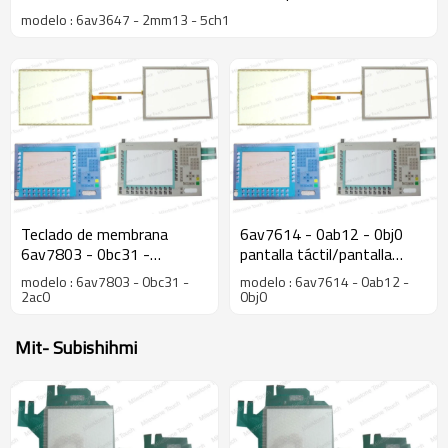
para op47
modelo : 6av3647 - 2mm13 - 5ch1
Teclado de membrana
6av7614 - 0ab12 - 0bj0
6av7803 - 0bc31 -
pantalla táctil/pantalla
2ac0/6av7803 - 0bc31 -
táctil 6av7614 - 0ab12 -
modelo : 6av7803 - 0bc31 -
modelo : 6av7614 - 0ab12 -
2ac0 teclado de membrana
0bj0 panel pc 670 15" táctil
2ac0
0bj0
del panel pc 677 15" clave
Mit- Subishihmi