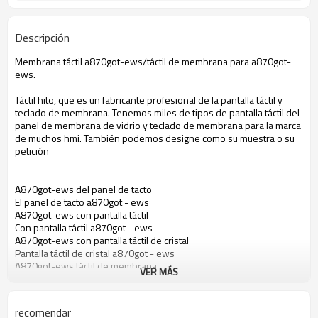
Descripción
Membrana táctil a870got-ews/táctil de membrana para a870got-
ews.
Táctil hito, que es un fabricante profesional de la pantalla táctil y
teclado de membrana. Tenemos miles de tipos de pantalla táctil del
panel de membrana de vidrio y teclado de membrana para la marca
de muchos hmi. También podemos designe como su muestra o su
petición
A870got-ews del panel de tacto
El panel de tacto a870got - ews
A870got-ews con pantalla táctil
Con pantalla táctil a870got - ews
A870got-ews con pantalla táctil de cristal
Pantalla táctil de cristal a870got - ews
A870got-ews táctil de membrana
VER MÁS
Membrana táctil a870got - ews
Pantalla táctil para a870got - ews
El panel de tacto para a870got - ews
recomendar
Pantalla táctil para a870got - ews