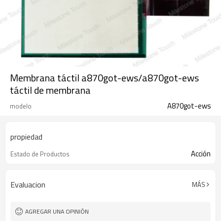
Membrana táctil a870got-ews/a870got-ews
táctil de membrana
A870got-ews
modelo
propiedad
Acción
Estado de Productos
Evaluacion
MÁS
AGREGAR UNA OPINIÓN