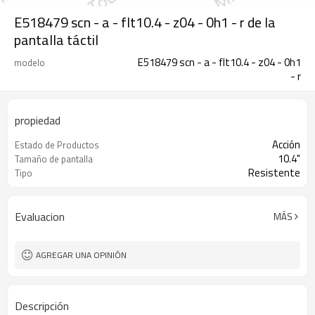
E518479 scn - a - flt10.4 - z04 - 0h1 - r de la
pantalla táctil
E518479 scn - a - flt10.4 - z04 - 0h1
modelo
- r
propiedad
Acción
Estado de Productos
10.4"
Tamaño de pantalla
Resistente
Tipo
Evaluacion
MÁS
AGREGAR UNA OPINIÓN
Descripción