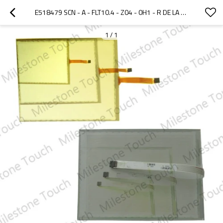
E518479 SCN - A - FLT10.4 - Z04 - 0H1 - R DE LA PANTALLA TÁCTIL
1
/
1