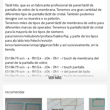
Táctil hito, que es un fabricante profesional de panel táctil de
pantalla de vidrio de la membrana. Tenemos una gran cantidad de
diferentes tipo de pantalla táctil de cristal. También podemos
designe con su muestra o su petición.
Tenemos miles de tipos de panel táctil de membrana de vidrio para
diferentes marcas de operador. Tenemos la pantalla táctil de cristal
para la mayoría de los tipos de siemens
para/omron/mitsubishi/proface/hakko/fuji, y parte de los tipos
para ab/abb/elo/hitech/evisión
kinco/weinview/uniop/gtgunze/b&r y así sucesivamente, en la
tienda.
E518479 scn - a - flt10.4 - z04 - 0h1 - r touch de membrana del
panel de la pantalla de vidrio
E518479 scn - a - flt10.4 - z04 - 0h1 - r touch pantalla
E518479 scn - a - flt10.4 - z04 - 0h1 - r del panel de tacto
E518479 scn - a - flt10.4 - z04 - 0h1 - r touch de membrana
VER MÁS
recomendar