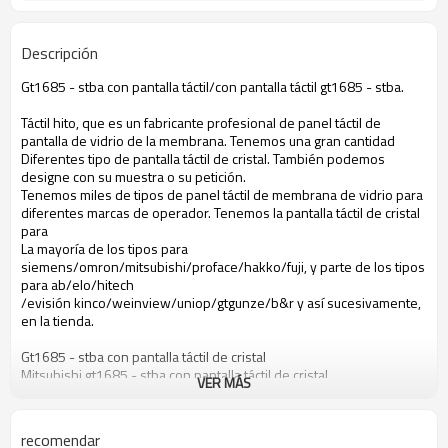
Descripción
Gt1685 - stba con pantalla táctil/con pantalla táctil gt1685 - stba.
Táctil hito, que es un fabricante profesional de panel táctil de
pantalla de vidrio de la membrana. Tenemos una gran cantidad
Diferentes tipo de pantalla táctil de cristal. También podemos
designe con su muestra o su petición.
Tenemos miles de tipos de panel táctil de membrana de vidrio para
diferentes marcas de operador. Tenemos la pantalla táctil de cristal
para
La mayoría de los tipos para
siemens/omron/mitsubishi/proface/hakko/fuji, y parte de los tipos
para ab/elo/hitech
/evisión kinco/weinview/uniop/gtgunze/b&r y así sucesivamente,
en la tienda.
Gt1685 - stba con pantalla táctil de cristal
Mitsubishi gt1685 - stba con pantalla táctil de cristal
VER MÁS
Pantalla táctil de cristal gt1685 - stba
Pantalla táctil de cristal mitsubishi gt1685 - stba
Gt1685 - stba táctil de membrana
recomendar
Mitsubishi gt1685 - stba táctil de membrana