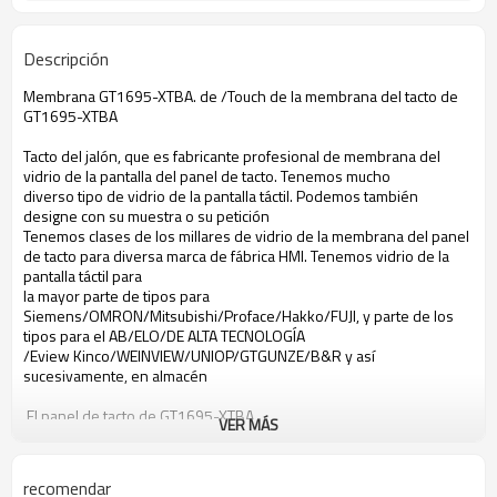
Descripción
Membrana GT1695-XTBA. de /Touch de la membrana del tacto de
GT1695-XTBA
Tacto del jalón, que es fabricante profesional de membrana del
vidrio de la pantalla del panel de tacto. Tenemos mucho
diverso tipo de vidrio de la pantalla táctil. Podemos también
designe con su muestra o su petición
Tenemos clases de los millares de vidrio de la membrana del panel
de tacto para diversa marca de fábrica HMI. Tenemos vidrio de la
pantalla táctil para
la mayor parte de tipos para
Siemens/OMRON/Mitsubishi/Proface/Hakko/FUJI, y parte de los
tipos para el AB/ELO/DE ALTA TECNOLOGÍA
/Eview Kinco/WEINVIEW/UNIOP/GTGUNZE/B&R y así
sucesivamente, en almacén
El panel de tacto de GT1695-XTBA
VER MÁS
El panel de tacto de Mitsubishi GT1695-XTBA
el panel de tacto GT1695-XTBA
el panel de tacto Mitsubishi GT1695-XTBA
recomendar
Pantalla táctil de GT1695-XTBA