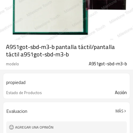
A951got-sbd-m3-b pantalla táctil/pantalla
táctil a951got-sbd-m3-b
A951got-sbd-m3-b
modelo
propiedad
Acción
Estado de Productos
Evaluacion
MÁS
AGREGAR UNA OPINIÓN