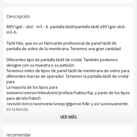
Descripción
A951got - sbd - m3 - b pantalla táctil/pantalla táctil a951got-sbd-
m3-b.
Táctil hito, que es un fabricante profesional de panel táctil de
pantalla de vidrio de la membrana. Tenemos una gran cantidad
Diferentes tipo de pantalla táctil de cristal. También podemos
designe con su muestra o su petición.
Tenemos miles de tipos de panel táctil de membrana de vidrio para
diferentes marcas de operador. Tenemos la pantalla táctil de cristal
para
La mayoría de los tipos para
siemens/omron/mitsubishi/proface/hakko/fuji, y parte de los tipos
para ab/elo/hitech
/evisión kinco/weinview/uniop/gtgunze/b&r y así sucesivamente,
en la tienda.
VER MÁS
a951got - sbd - m3 - b con pantalla táctil
Mitsubishi a951got-sbd-m3-b con pantalla táctil
A951got-sbd-m3-b con pantalla táctil
recomendar
Con pantalla táctil a951got-sbd-m3-b mitsubishi