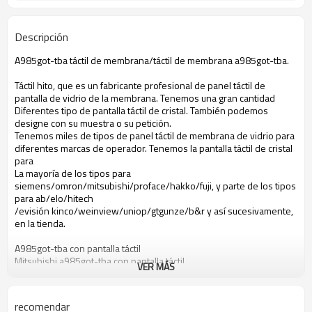
Descripción
A985got-tba táctil de membrana/táctil de membrana a985got-tba.
Táctil hito, que es un fabricante profesional de panel táctil de
pantalla de vidrio de la membrana. Tenemos una gran cantidad
Diferentes tipo de pantalla táctil de cristal. También podemos
designe con su muestra o su petición.
Tenemos miles de tipos de panel táctil de membrana de vidrio para
diferentes marcas de operador. Tenemos la pantalla táctil de cristal
para
La mayoría de los tipos para
siemens/omron/mitsubishi/proface/hakko/fuji, y parte de los tipos
para ab/elo/hitech
/evisión kinco/weinview/uniop/gtgunze/b&r y así sucesivamente,
en la tienda.
A985got-tba con pantalla táctil
Mitsubishi a985got-tba con pantalla táctil
VER MÁS
A985got-tba con pantalla táctil
Con pantalla táctil a985got-tba mitsubishi
A985got-tba con pantalla táctil de cristal
recomendar
Mitsubishi a985got-tba con pantalla táctil de cristal