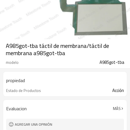
A985got-tba táctil de membrana/táctil de
membrana a985got-tba
A985got-tba
modelo
propiedad
Acción
Estado de Productos
Evaluacion
MÁS
AGREGAR UNA OPINIÓN