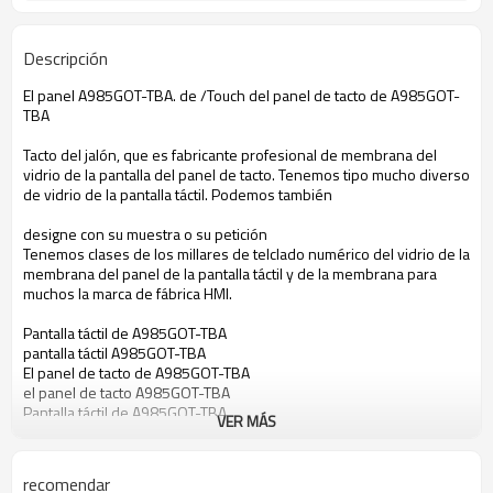
Descripción
El panel A985GOT-TBA. de /Touch del panel de tacto de A985GOT-
TBA
Tacto del jalón, que es fabricante profesional de membrana del
vidrio de la pantalla del panel de tacto. Tenemos tipo mucho diverso
de vidrio de la pantalla táctil. Podemos también
designe con su muestra o su petición
Tenemos clases de los millares de telclado numérico del vidrio de la
membrana del panel de la pantalla táctil y de la membrana para
muchos la marca de fábrica HMI.
Pantalla táctil de A985GOT-TBA
pantalla táctil A985GOT-TBA
El panel de tacto de A985GOT-TBA
el panel de tacto A985GOT-TBA
Pantalla táctil de A985GOT-TBA
VER MÁS
pantalla táctil A985GOT-TBA
Vidrio de la pantalla táctil de A985GOT-TBA
vidrio A985GOT-TBA de la pantalla táctil
recomendar
Membrana del tacto de A985GOT-TBA