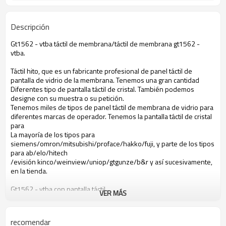
Descripción
Gt1562 - vtba táctil de membrana/táctil de membrana gt1562 -
vtba.
Táctil hito, que es un fabricante profesional de panel táctil de
pantalla de vidrio de la membrana. Tenemos una gran cantidad
Diferentes tipo de pantalla táctil de cristal. También podemos
designe con su muestra o su petición.
Tenemos miles de tipos de panel táctil de membrana de vidrio para
diferentes marcas de operador. Tenemos la pantalla táctil de cristal
para
La mayoría de los tipos para
siemens/omron/mitsubishi/proface/hakko/fuji, y parte de los tipos
para ab/elo/hitech
/evisión kinco/weinview/uniop/gtgunze/b&r y así sucesivamente,
en la tienda.
Gt1562 - vtba con pantalla táctil
VER MÁS
Mitsubishi gt1562 - vtba con pantalla táctil
Con pantalla táctil gt1562 - vtba
Con pantalla táctil de mitsubishi gt1562 - vtba
recomendar
Gt1562 - vtba con pantalla táctil de cristal