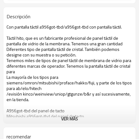
Descripción
Con pantalla táctil a956got-tbd/a956got-tbd con pantalla táctil.
Táctil hito, que es un fabricante profesional de panel táctil de
pantalla de vidrio de la membrana. Tenemos una gran cantidad
Diferentes tipo de pantalla táctil de cristal. También podemos
designe con su muestra o su petición.
Tenemos miles de tipos de panel táctil de membrana de vidrio para
diferentes marcas de operador. Tenemos la pantalla táctil de cristal
para
La mayoría de los tipos para
siemens/omron/mitsubishi/proface/hakko/fuji, y parte de los tipos
para ab/elo/hitech
/evisión kinco/weinview/uniop/gtgunze/b&r y así sucesivamente,
en la tienda.
A956got-tbd del panel de tacto
Mitsubishi a956got-tbd del panel de tacto
VER MÁS
El panel de tacto a956got-tbd
El panel de tacto a956got-tbd mitsubishi
A956got-tbd con pantalla táctil
recomendar
Mitsubishi a956got-tbd con pantalla táctil