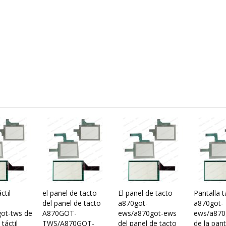
ctil
el panel de tacto
El panel de tacto
Pantalla tá
del panel de tacto
a870got-
a870got-
ot-tws de
A870GOT-
ews/a870got-ews
ews/a870
 táctil
TWS/A870GOT-
del panel de tacto
de la panta