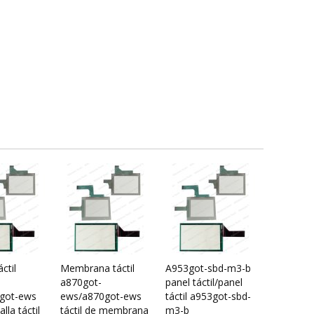
ctil
Membrana táctil
A953got-sbd-m3-b
a870got-
panel táctil/panel
got-ews
ews/a870got-ews
táctil a953got-sbd-
lla táctil
táctil de membrana
m3-b