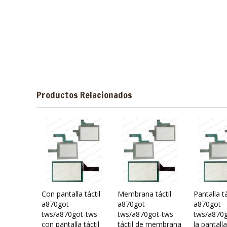
Productos Relacionados
Con pantalla táctil
Membrana táctil
Pantalla tá
a870got-
a870got-
a870got-
tws/a870got-tws
tws/a870got-tws
tws/a870g
con pantalla táctil
táctil de membrana
la pantalla