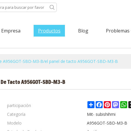
Empresa
Productos
Blog
Problemas
o de A956GOT-SBD-M3-B/el panel de tacto A956GOT-SBD-M3-B
l De Tacto A956GOT-SBD-M3-B
participación
Share
Facebook
Pinterest
Mast
W
Categoría
Mit- subishihmi
Modelo
A956GOT-SBD-M3-B