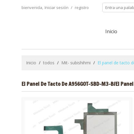
bienvenida,
Iniciar sesión
/
registro
Inicio
Inicio
/
todos
/
Mit- subishihmi
/
El panel de tact
El Panel De Tacto De A956GOT-SBD-M3-B/el Pane