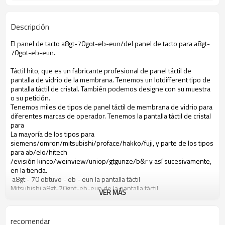
Descripción
El panel de tacto a8gt-70got-eb-eun/del panel de tacto para a8gt-
70got-eb-eun.
Táctil hito, que es un fabricante profesional de panel táctil de
pantalla de vidrio de la membrana. Tenemos un lotdifferent tipo de
pantalla táctil de cristal. También podemos designe con su muestra
o su petición.
Tenemos miles de tipos de panel táctil de membrana de vidrio para
diferentes marcas de operador. Tenemos la pantalla táctil de cristal
para
La mayoría de los tipos para
siemens/omron/mitsubishi/proface/hakko/fuji, y parte de los tipos
para ab/elo/hitech
/evisión kinco/weinview/uniop/gtgunze/b&r y así sucesivamente,
en la tienda.
a8gt - 70 obtuvo - eb - eun la pantalla táctil
Mitsubishi a8gt-70got-eb-eun de la pantalla táctil
VER MÁS
Pantalla táctil a8gt-70got-eb-eun
Pantalla táctil a8gt-70got-eb-eun mitsubishi
A8gt-70got-eb-eun del panel de tacto
recomendar
Mitsubishi a8gt-70got-eb-eun del panel de tacto