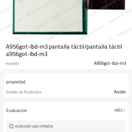
A956got-lbd-m3 pantalla táctil/pantalla táctil
a956got-lbd-m3
A956got-lbd-m3
modelo
propiedad
Acción
Estado de Productos
Evaluacion
MÁS
AGREGAR UNA OPINIÓN