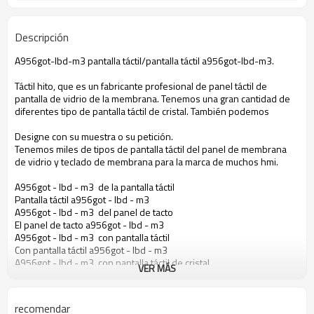
Descripción
A956got-lbd-m3 pantalla táctil/pantalla táctil a956got-lbd-m3.
Táctil hito, que es un fabricante profesional de panel táctil de
pantalla de vidrio de la membrana. Tenemos una gran cantidad de
diferentes tipo de pantalla táctil de cristal. También podemos
Designe con su muestra o su petición.
Tenemos miles de tipos de pantalla táctil del panel de membrana
de vidrio y teclado de membrana para la marca de muchos hmi.
A956got - lbd - m3 de la pantalla táctil
Pantalla táctil a956got - lbd - m3
A956got - lbd - m3 del panel de tacto
El panel de tacto a956got - lbd - m3
A956got - lbd - m3 con pantalla táctil
Con pantalla táctil a956got - lbd - m3
A956got - lbd - m3 con pantalla táctil de cristal
VER MÁS
Pantalla táctil de cristal a956got - lbd - m3
A956got - lbd - m3 táctil de membrana
Membrana táctil a956got - lbd - m3
recomendar
Pantalla táctil para a956got - lbd - m3