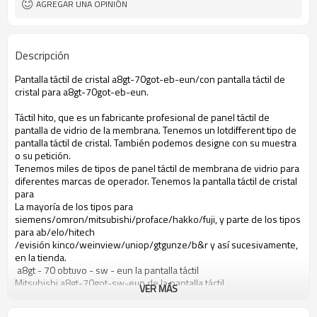
AGREGAR UNA OPINIÓN
Descripción
Pantalla táctil de cristal a8gt-70got-eb-eun/con pantalla táctil de
cristal para a8gt-70got-eb-eun.
Táctil hito, que es un fabricante profesional de panel táctil de
pantalla de vidrio de la membrana. Tenemos un lotdifferent tipo de
pantalla táctil de cristal. También podemos designe con su muestra
o su petición.
Tenemos miles de tipos de panel táctil de membrana de vidrio para
diferentes marcas de operador. Tenemos la pantalla táctil de cristal
para
La mayoría de los tipos para
siemens/omron/mitsubishi/proface/hakko/fuji, y parte de los tipos
para ab/elo/hitech
/evisión kinco/weinview/uniop/gtgunze/b&r y así sucesivamente,
en la tienda.
a8gt - 70 obtuvo - sw - eun la pantalla táctil
Mitsubishi a8gt-70got-sw-eun de la pantalla táctil
VER MÁS
Pantalla táctil a8gt-70got-sw-eun
Pantalla táctil a8gt-70got-sw-eun mitsubishi