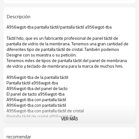
Descripción
A956wgot-tba pantalla táctil/pantalla táctil a956wgot-tba
Táctil hito, que es un fabricante profesional de panel táctil de
pantalla de vidrio de la membrana. Tenemos una gran cantidad de
diferentes tipo de pantalla táctil de cristal. También podemos
Designe con su muestra o su petición.
Tenemos miles de tipos de pantalla táctil del panel de membrana
de vidrio y teclado de membrana para la marca de muchos hmi.
A956wgot-tba de la pantalla táctil
Pantalla táctil a956wgot-tba
A956wgot-tba del panel de tacto
El panel de tacto a956wgot-tba
A956wgot-tba con pantalla táctil
A956wgot-tba con pantalla táctil
A956wgot-tba con pantalla táctil de cristal
Pantalla táctil de cristal a956wgot-tba
VER MÁS
A956wgot-tba táctil de membrana
Membrana táctil a956wgot-tba
Pantalla táctil para a956wgot-tba
recomendar
El panel de tacto para a956wgot-tba