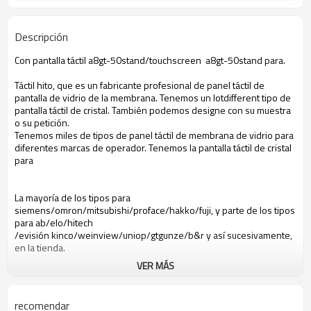
Descripción
Con pantalla táctil a8gt-50stand/touchscreen a8gt-50stand para.
Táctil hito, que es un fabricante profesional de panel táctil de
pantalla de vidrio de la membrana. Tenemos un lotdifferent tipo de
pantalla táctil de cristal. También podemos designe con su muestra
o su petición.
Tenemos miles de tipos de panel táctil de membrana de vidrio para
diferentes marcas de operador. Tenemos la pantalla táctil de cristal
para
La mayoría de los tipos para
siemens/omron/mitsubishi/proface/hakko/fuji, y parte de los tipos
para ab/elo/hitech
/evisión kinco/weinview/uniop/gtgunze/b&r y así sucesivamente,
en la tienda.
VER MÁS
A8gt-50stand con pantalla táctil de cristal
Mitsubishi a8gt-50stand con pantalla táctil de cristal
Pantalla táctil de cristal a8gt-50stand
recomendar
Pantalla táctil de cristal a8gt-50stand mitsubishi