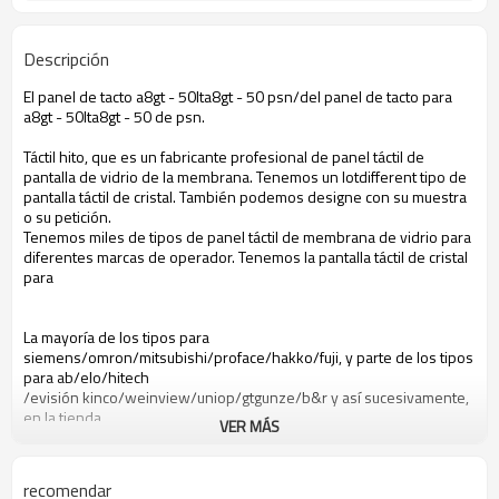
Descripción
El panel de tacto a8gt - 50lta8gt - 50 psn/del panel de tacto para
a8gt - 50lta8gt - 50 de psn.
Táctil hito, que es un fabricante profesional de panel táctil de
pantalla de vidrio de la membrana. Tenemos un lotdifferent tipo de
pantalla táctil de cristal. También podemos designe con su muestra
o su petición.
Tenemos miles de tipos de panel táctil de membrana de vidrio para
diferentes marcas de operador. Tenemos la pantalla táctil de cristal
para
La mayoría de los tipos para
siemens/omron/mitsubishi/proface/hakko/fuji, y parte de los tipos
para ab/elo/hitech
/evisión kinco/weinview/uniop/gtgunze/b&r y así sucesivamente,
en la tienda.
VER MÁS
a8gt - 50lta8gt - 50 psn de la pantalla táctil
Mitsubishi a8gt - 50lta8gt - 50 psn de la pantalla táctil
Pantalla táctil a8gt - 50lta8gt - 50 de psn
recomendar
Pantalla táctil mitsubishi a8gt - 50lta8gt - 50 de psn