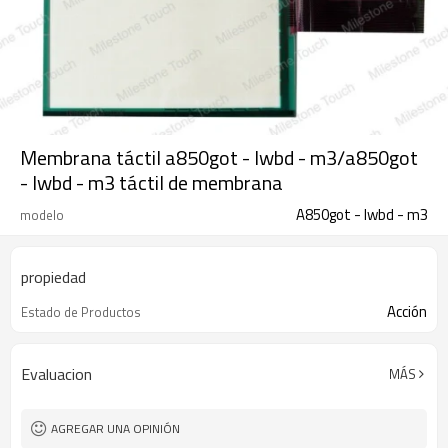
Membrana táctil a850got - lwbd - m3/a850got
- lwbd - m3 táctil de membrana
A850got - lwbd - m3
modelo
propiedad
Acción
Estado de Productos
Evaluacion
MÁS
AGREGAR UNA OPINIÓN