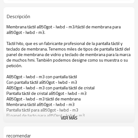
Descripción
Membrana táctil a850got - lwbd - m3/táctil de membrana para
a850got - lwbd - m3.
Táctil hito, que es un fabricante profesional de la pantalla táctil y
teclado de membrana. Tenemos miles de tipos de pantalla táctil del
panel de membrana de vidrio y teclado de membrana para la marca
de muchos hmi. También podemos designe como su muestra o su
petición.
A850got - lwbd - m3 con pantalla táctil
Con pantalla táctil a850got - lwbd - m3
A850got - lwbd - m3 con pantalla táctil de cristal
Pantalla táctil de cristal a850got - lwbd - m3
A850got - lwbd - m3 táctil de membrana
Membrana táctil a850got - lwbd - m3
Pantalla táctil para a850got - lwbd - m3
El panel de tacto para a850got - lwbd - m3
VER MÁS
Pantalla táctil para a850got - lwbd - m3
Pantalla táctil de cristal para a850got - lwbd - m3
Táctil de membrana para a850got - lwbd - m3
recomendar