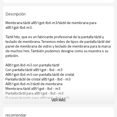
Descripción
Membrana táctil a851got-lbd-m3/táctil de membrana para
a851got-lbd-m3.
Táctil hito, que es un fabricante profesional de la pantalla táctil y
teclado de membrana. Tenemos miles de tipos de pantalla táctil del
panel de membrana de vidrio y teclado de membrana para la marca
de muchos hmi. También podemos designe como su muestra o su
petición.
A851got-lbd-m3 con pantalla táctil
Con pantalla táctil a851got - lbd - m3
A851got-lbd-m3 con pantalla táctil de cristal
Pantalla táctil de cristal a851got - lbd - m3
A851got-lbd-m3 táctil de membrana
Membrana táctil a851got - lbd - m3
Pantalla táctil para a851got - lbd - m3
El panel de tacto para a851got - lbd - m3
VER MÁS
Pantalla táctil para a851got - lbd - m3
Pantalla táctil de cristal para a851got - lbd - m3
Táctil de membrana para a851got - lbd - m3
recomendar