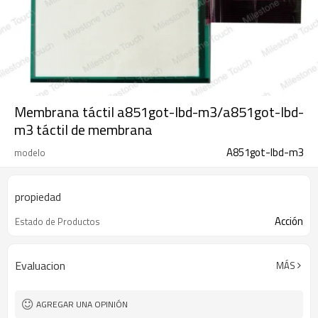
Membrana táctil a851got-lbd-m3/a851got-lbd-
m3 táctil de membrana
A851got-lbd-m3
modelo
propiedad
Acción
Estado de Productos
Evaluacion
MÁS
AGREGAR UNA OPINIÓN