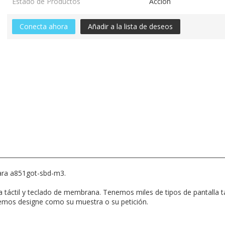
Estado de Productos
Acción
Conecta ahora
Añadir a la lista de deseos
ara a851got-sbd-m3.
lla táctil y teclado de membrana. Tenemos miles de tipos de pantalla 
mos designe como su muestra o su petición.