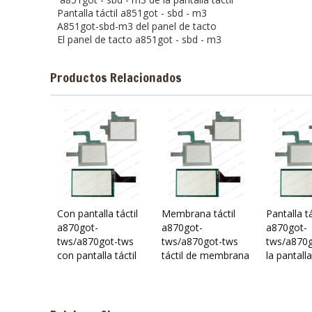
Pantalla táctil a851got - sbd - m3
A851got-sbd-m3 del panel de tacto
El panel de tacto a851got - sbd - m3
Productos Relacionados
Con pantalla táctil
Membrana táctil
Pantalla tá
a870got-
a870got-
a870got-
tws/a870got-tws
tws/a870got-tws
tws/a870g
con pantalla táctil
táctil de membrana
la pantalla