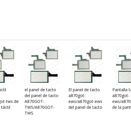
ctil
el panel de tacto
El panel de tacto
Pantalla tá
del panel de tacto
a870got-
a870got-
ot-tws de
A870GOT-
ews/a870got-ews
ews/a870
 táctil
TWS/A870GOT-
del panel de tacto
de la panta
TWS