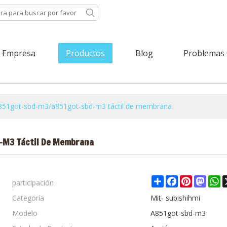
Empresa
Productos
Blog
Problemas
a851got-sbd-m3/a851got-sbd-m3 táctil de membrana
-M3 Táctil De Membrana
participación
Share
Facebook
Pinterest
Mast
W
Categoría
Mit- subishihmi
Modelo
A851got-sbd-m3