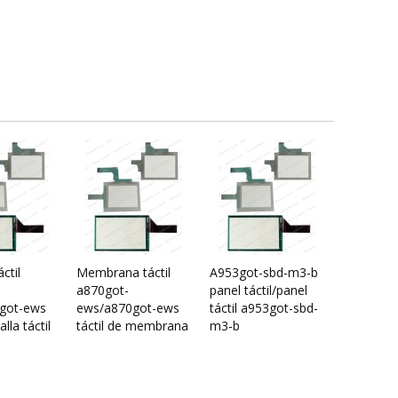
ctil
Membrana táctil
A953got-sbd-m3-b
a870got-
panel táctil/panel
got-ews
ews/a870got-ews
táctil a953got-sbd-
lla táctil
táctil de membrana
m3-b