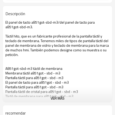
Descripción
El panel de tacto a851got-sbd-m3/del panel de tacto para
a851got-sbd-m3.
Táctil hito, que es un fabricante profesional de la pantalla táctil y
teclado de membrana. Tenemos miles de tipos de pantalla táctil del
panel de membrana de vidrio y teclado de membrana para la marca
de muchos hmi. También podemos designe como su muestra o su
petición.
A851got-sbd-m3 táctil de membrana
Membrana táctil a851got - sbd - m3
Pantalla táctil para a851got - sbd - m3
El panel de tacto para a851got - sbd - m3
Pantalla táctil para a851got - sbd - m3
Pantalla táctil de cristal para a851got - sbd - m3
Táctil de membrana para a851got - sbd - m3
VER MÁS
recomendar