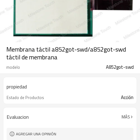
Membrana táctil a852got-swd/a852got-swd
táctil de membrana
A852got-swd
modelo
propiedad
Acción
Estado de Productos
Evaluacion
MÁS
AGREGAR UNA OPINIÓN