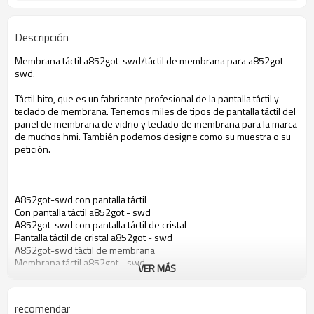
Descripción
Membrana táctil a852got-swd/táctil de membrana para a852got-
swd.
Táctil hito, que es un fabricante profesional de la pantalla táctil y
teclado de membrana. Tenemos miles de tipos de pantalla táctil del
panel de membrana de vidrio y teclado de membrana para la marca
de muchos hmi. También podemos designe como su muestra o su
petición.
A852got-swd con pantalla táctil
Con pantalla táctil a852got - swd
A852got-swd con pantalla táctil de cristal
Pantalla táctil de cristal a852got - swd
A852got-swd táctil de membrana
Membrana táctil a852got - swd
VER MÁS
Pantalla táctil para a852got - swd
El panel de tacto para a852got - swd
Pantalla táctil para a852got - swd
recomendar
Pantalla táctil de cristal para a852got - swd