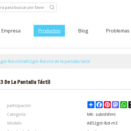
Empresa
Productos
Blog
Problemas
2got-lbd-m3/a852got-lbd-m3 de la pantalla táctil
 De La Pantalla Táctil
participación
Share
Facebook
Pinterest
Mast
W
Categoría
Mit- subishihmi
Modelo
A852got-lbd-m3