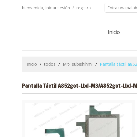
bienvenida,
Iniciar sesión
/
registro
Inicio
Inicio
/
todos
/
Mit- subishihmi
/
Pantalla táctil a85
Pantalla Táctil A852got-Lbd-M3/a852got-Lbd-M3