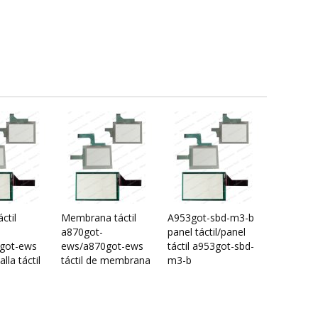
ctil
Membrana táctil
A953got-sbd-m3-b
a870got-
panel táctil/panel
got-ews
ews/a870got-ews
táctil a953got-sbd-
lla táctil
táctil de membrana
m3-b