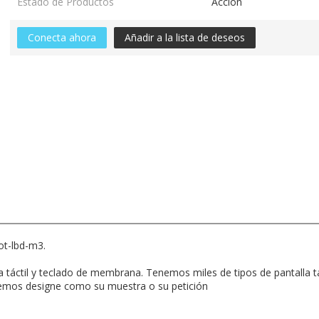
Estado de Productos
Acción
Conecta ahora
Añadir a la lista de deseos
ot-lbd-m3.
lla táctil y teclado de membrana. Tenemos miles de tipos de pantalla 
mos designe como su muestra o su petición