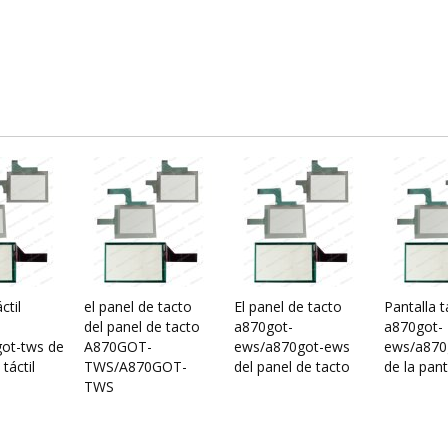
ctil
el panel de tacto
El panel de tacto
Pantalla tá
del panel de tacto
a870got-
a870got-
ot-tws de
A870GOT-
ews/a870got-ews
ews/a870
 táctil
TWS/A870GOT-
del panel de tacto
de la panta
TWS