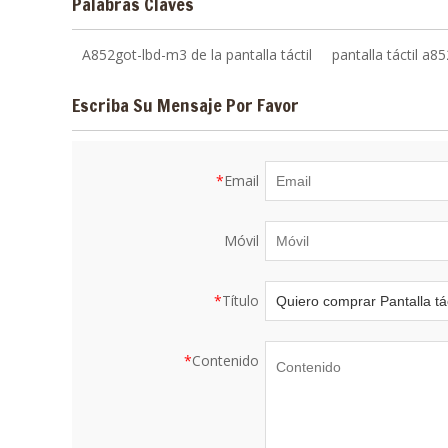
Palabras Claves
A852got-lbd-m3 de la pantalla táctil
pantalla táctil a8
Escriba Su Mensaje Por Favor
*
Email
Móvil
*
Título
*
Contenido