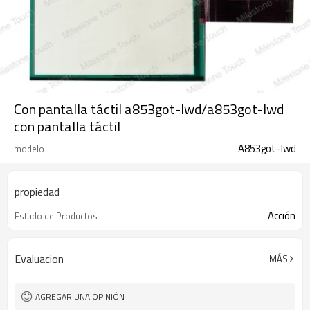
Con pantalla táctil a853got-lwd/a853got-lwd
con pantalla táctil
A853got-lwd
modelo
propiedad
Acción
Estado de Productos
Evaluacion
MÁS
AGREGAR UNA OPINIÓN