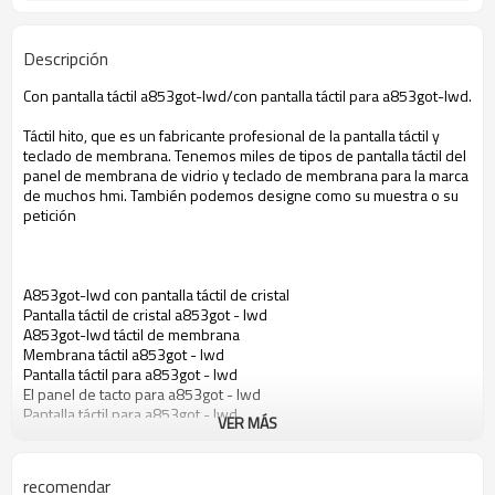
Descripción
Con pantalla táctil a853got-lwd/con pantalla táctil para a853got-lwd.
Táctil hito, que es un fabricante profesional de la pantalla táctil y
teclado de membrana. Tenemos miles de tipos de pantalla táctil del
panel de membrana de vidrio y teclado de membrana para la marca
de muchos hmi. También podemos designe como su muestra o su
petición
A853got-lwd con pantalla táctil de cristal
Pantalla táctil de cristal a853got - lwd
A853got-lwd táctil de membrana
Membrana táctil a853got - lwd
Pantalla táctil para a853got - lwd
El panel de tacto para a853got - lwd
Pantalla táctil para a853got - lwd
VER MÁS
Pantalla táctil de cristal para a853got - lwd
Táctil de membrana para a853got-lwd
recomendar