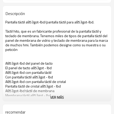
Descripción
Pantalla táctil a853got-lbd/pantalla táctil para a853got-lbd.
Táctil hito, que es un fabricante profesional de la pantalla táctil y
teclado de membrana. Tenemos miles de tipos de pantalla táctil del
panel de membrana de vidrio y teclado de membrana para la marca
de muchos hmi. También podemos designe como su muestra o su
petición
A853got-lbd del panel de tacto
El panel de tacto a853got - lbd
A853got-lbd con pantalla táctil
Con pantalla táctil a853got - lbd
A853got-lbd con pantalla táctil de cristal
Pantalla táctil de cristal a853got - lbd
A853got-lbd táctil de membrana
Membrana táctil a853got - lbd
VER MÁS
Pantalla táctil para a853got - lbd
El panel de tacto para a853got - lbd
Pantalla táctil para a853got - lbd
recomendar
Pantalla táctil de cristal para a853got - lbd