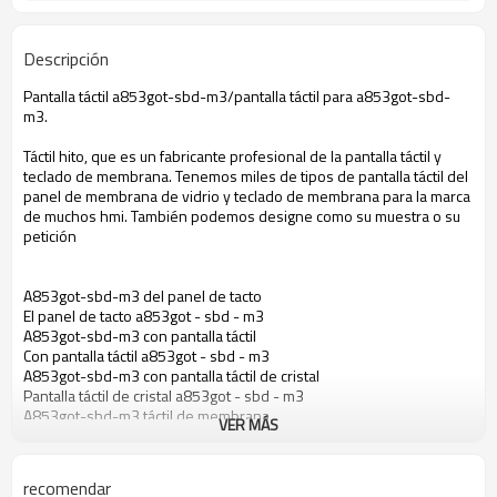
Descripción
Pantalla táctil a853got-sbd-m3/pantalla táctil para a853got-sbd-
m3.
Táctil hito, que es un fabricante profesional de la pantalla táctil y
teclado de membrana. Tenemos miles de tipos de pantalla táctil del
panel de membrana de vidrio y teclado de membrana para la marca
de muchos hmi. También podemos designe como su muestra o su
petición
A853got-sbd-m3 del panel de tacto
El panel de tacto a853got - sbd - m3
A853got-sbd-m3 con pantalla táctil
Con pantalla táctil a853got - sbd - m3
A853got-sbd-m3 con pantalla táctil de cristal
Pantalla táctil de cristal a853got - sbd - m3
A853got-sbd-m3 táctil de membrana
VER MÁS
Membrana táctil a853got - sbd - m3
Pantalla táctil para a853got - sbd - m3
El panel de tacto para a853got - sbd - m3
recomendar
Pantalla táctil para a853got - sbd - m3